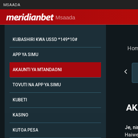
MSAADA
Msaada
KUBASHIRI KWA USSD *149*10#
Ho
APP YA SIMU
AKAUNTI YA MTANDAONI
TOVUTI NA APP YA SIMU
KUBETI
AK
KASINO
Je, n
KUTOA PESA
Haiwe