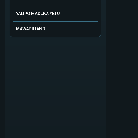
YALIPO MADUKA YETU
MAWASILIANO