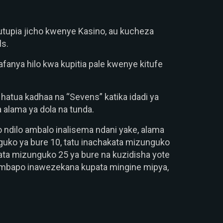
utupia jicho kwenye Kasino, au kucheza
s.
fanya hilo kwa kupitia pale kwenye kitufe
atua kadhaa na “Sevens” katika idadi ya
 alama ya dola na tunda.
o ndilo ambalo inalisema ndani yake, alama
nguko ya bure 10, tatu inachakata mizunguko
kata mizunguko 25 ya bure na kuzidisha yote
 ambapo inawezekana kupata mingine mipya,