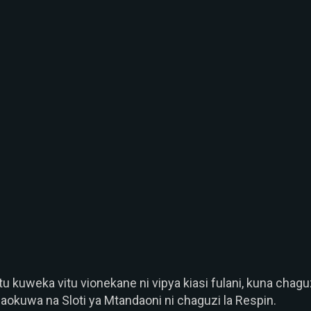
i tu kuweka vitu vionekane ni vipya kiasi fulani, kuna cha
aokuwa na Sloti ya Mtandaoni ni chaguzi la Respin.