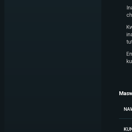
In
ch
Kw
in
tu
En
ku
Maswa
KUN