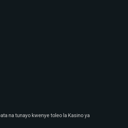
ata na tunayo kwenye toleo la Kasino ya