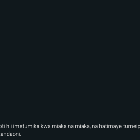
oti hii imetumika kwa miaka na miaka, na hatimaye tumeip
andaoni.