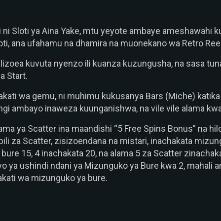
i ni Sloti ya Aina Yake, mtu yeyote ambaye ameshawahi k
oti, ana ufahamu na dhamira na muonekano wa Retro Reel
lizoea kuvuta nyenzo ili kuanza kuzungusha, na sasa tuna
a Start.
kati wa gemu, ni muhimu kukusanya Bars (Miche) katika h
ngi ambayo inaweza kuunganishwa, na vile vile alama kwa
ama ya Scatter ina maandishi “5 Free Spins Bonus” na hil
ili za Scatter, zisizoendana na mistari, inachakata mizu
 bure 15, 4 inachakata 20, na alama 5 za Scatter zinacha
yo ya ushindi ndani ya Mizunguko ya Bure kwa 2, mahali
kati wa mizunguko ya bure.