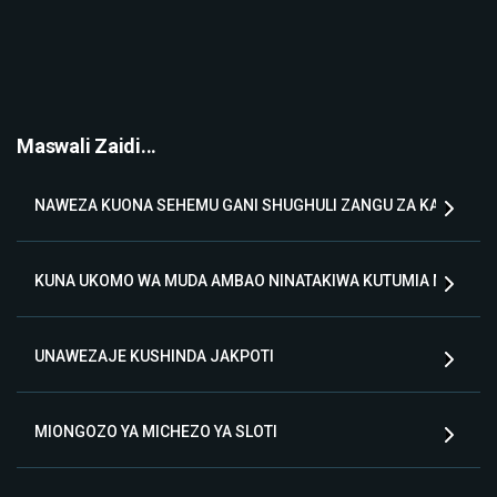
Maswali Zaidi...
NAWEZA KUONA SEHEMU GANI SHUGHULI ZANGU ZA KASINO?
KUNA UKOMO WA MUDA AMBAO NINATAKIWA KUTUMIA MIZUNGU
UNAWEZAJE KUSHINDA JAKPOTI
MIONGOZO YA MICHEZO YA SLOTI