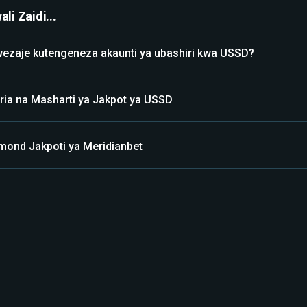
li Zaidi...
ezaje kutengeneza akaunti ya ubashiri kwa USSD?
ria na Masharti ya Jakpot ya USSD
mond Jakpoti ya Meridianbet