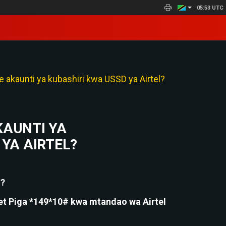
05:53 UTC
 akaunti ya kubashiri kwa USSD ya Airtel?
KAUNTI YA
YA AIRTEL?
l?
et Piga *149*10# kwa mtandao wa Airtel