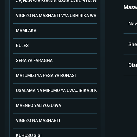
JE, NAWEZA KUPATA MSAADA KUPITIA WHATSAPP?
Maswa
VIGEZO NA MASHARTI VYA USHIRIKA WA BIASHARA
Naw
MAMLAKA
She
RULES
SERA YA FARAGHA
Dia
MATUMIZI YA PESA YA BONASI
USALAMA NA MIFUMO YA UWAJIBIKAJI KATIKA KAMARI
MAENEO YALIYOZUIWA
VIGEZO NA MASHARTI
KUHUSU SISI