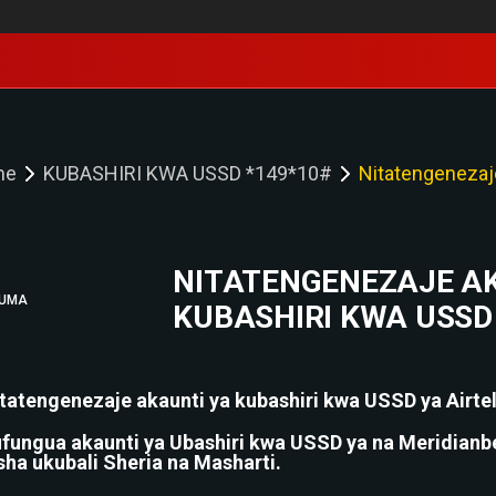
me
KUBASHIRI KWA USSD *149*10#
Nitatengenezaje
NITATENGENEZAJE A
UMA
KUBASHIRI KWA USSD 
tatengenezaje akaunti ya kubashiri kwa USSD ya Airte
fungua akaunti ya Ubashiri kwa USSD ya na Meridianb
sha ukubali Sheria na Masharti.