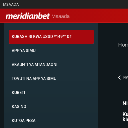
MSAADA
Msaada
KUBASHIRI KWA USSD *149*10#
Ho
APP YA SIMU
AKAUNTI YA MTANDAONI
NY
TOVUTI NA APP YA SIMU
KUBETI
Ni
KASINO
Ku
ki
KUTOA PESA